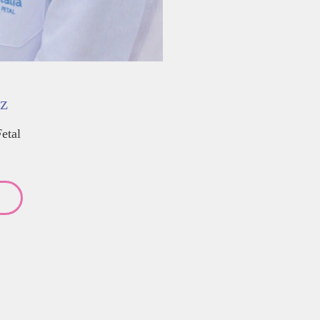
ez
etal